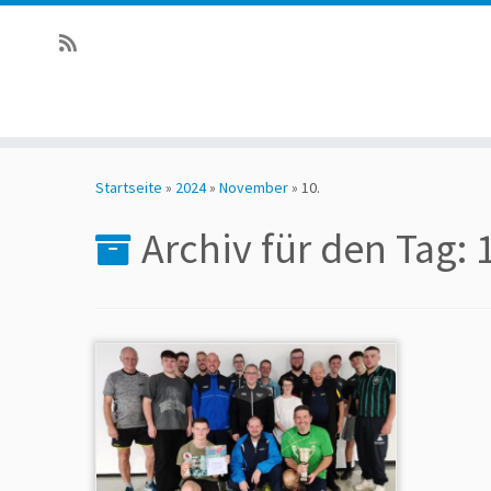
Zum
Inhalt
springen
Startseite
»
2024
»
November
»
10.
Archiv für den Tag: