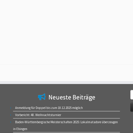
S
Neueste Beiträge
n
Anmeldung für Doppel bis zum 18.12.2025 möglich
Vorbericht: 48. Weihnachtsturnier
Baden-Württembergische Meisterschaften 2025: Lokalmatadore überzeugen
in Ebingen