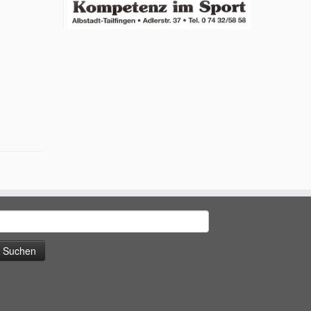
uche
ach: